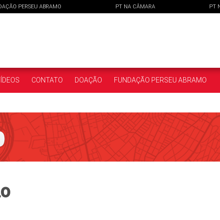
DAÇÃO PERSEU ABRAMO
PT NA CÂMARA
PT 
ÍDEOS
CONTATO
DOAÇÃO
FUNDAÇÃO PERSEU ABRAMO
ho