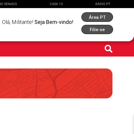
NO SENADO
CASA 13
RÁDIO PT
Área PT
Olá,
Militante
!
Seja Bem-vindo!
Filie-se